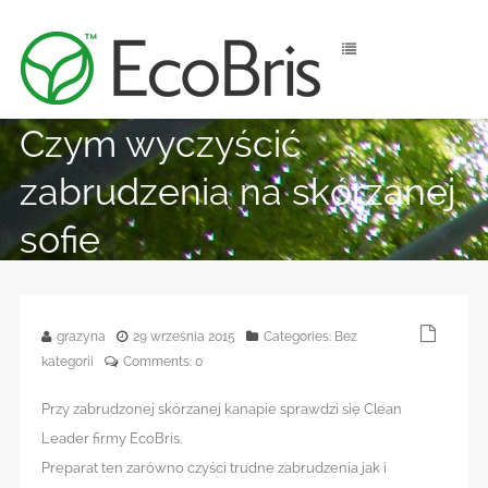
Czym wyczyścić
zabrudzenia na skórzanej
sofie
grazyna
29 września 2015
Categories:
Bez
kategorii
Comments:
0
Przy zabrudzonej skórzanej kanapie sprawdzi się Clean
Leader firmy EcoBris.
Preparat ten zarówno czyści trudne zabrudzenia jak i